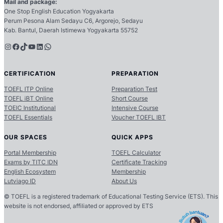
Mail and package:
One Stop English Education Yogyakarta
Perum Pesona Alam Sedayu C6, Argorejo, Sedayu
Kab. Bantul, Daerah Istimewa Yogyakarta 55752
Instagram
Facebook
TikTok
YouTube
LinkedIn
WhatsApp
CERTIFICATION
PREPARATION
TOEFL ITP Online
Preparation Test
TOEFL iBT Online
Short Course
TOEIC Institutional
Intensive Course
TOEFL Essentials
Voucher TOEFL IBT
OUR SPACES
QUICK APPS
Portal Membership
TOEFL Calculator
Exams by TITC IDN
Certificate Tracking
English Ecosystem
Membership
Lutviago ID
About Us
© TOEFL is a registered trademark of Educational Testing Service (ETS). This
website is not endorsed, affiliated or approved by ETS