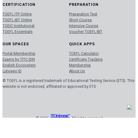
CERTIFICATION
PREPARATION
TOEFL ITP Online
Preparation Test
TOEFL iBT Online
Short Course
TOEIC Institutional
Intensive Course
TOEFL Essentials
Voucher TOEFL IBT
OUR SPACES
QUICK APPS
Portal Membership
TOEFL Calculator
Exams by TITC IDN
Certificate Tracking
English Ecosystem
Membership
Lutviago ID
About Us
© TOEFL is a registered trademark of Educational Testing Service (ETS). This
website is not endorsed, affiliated or approved by ETS
TITC Indonesia™
© 2025 ·
· All rights reserved