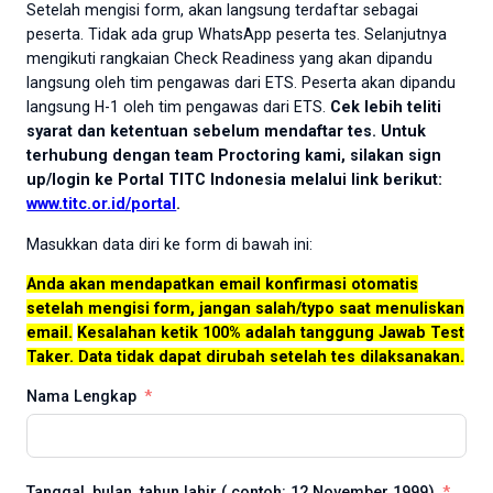
Setelah mengisi form, akan langsung terdaftar sebagai
peserta. Tidak ada grup WhatsApp peserta tes. Selanjutnya
mengikuti rangkaian Check Readiness yang akan dipandu
langsung oleh tim pengawas dari ETS. Peserta akan dipandu
langsung H-1 oleh tim pengawas dari ETS.
Cek lebih teliti
syarat dan ketentuan sebelum mendaftar tes. Untuk
terhubung dengan team Proctoring kami, silakan sign
up/login ke Portal TITC Indonesia melalui link berikut:
www.titc.or.id/portal
.
Masukkan data diri ke form di bawah ini:
Anda akan mendapatkan email konfirmasi otomatis
setelah mengisi form, jangan salah/typo saat menuliskan
email.
Kesalahan ketik 100% adalah tanggung Jawab Test
Taker. Data tidak dapat dirubah setelah tes dilaksanakan.
Nama Lengkap
Tanggal, bulan, tahun lahir ( contoh: 12 November 1999)