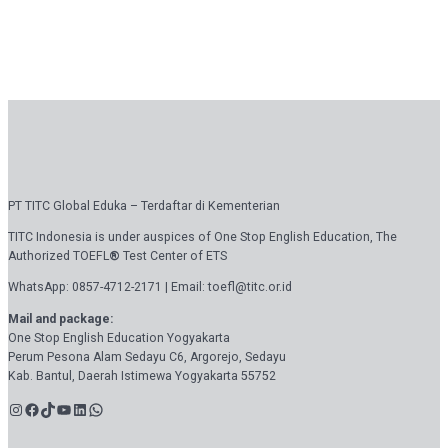
PT TITC Global Eduka – Terdaftar di Kementerian
TITC Indonesia is under auspices of One Stop English Education, The
Authorized TOEFL
®
Test Center of ETS
WhatsApp: 0857-4712-2171 | Email: toefl@titc.or.id
Mail and package:
One Stop English Education Yogyakarta
Perum Pesona Alam Sedayu C6, Argorejo, Sedayu
Kab. Bantul, Daerah Istimewa Yogyakarta 55752
Instagram
Facebook
TikTok
YouTube
LinkedIn
WhatsApp