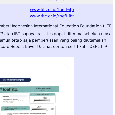
www.titc.or.id/toefl-itp
www.titc.or.id/toefl-ibt
mber: Indonesian International Education Foundation (IIEF)
 atau IBT supaya hasil tes dapat diterima sebelum masa
amun tetap saja pemberkasan yang paling diutamakan
core Report Level 1). Lihat contoh sertifikat TOEFL ITP