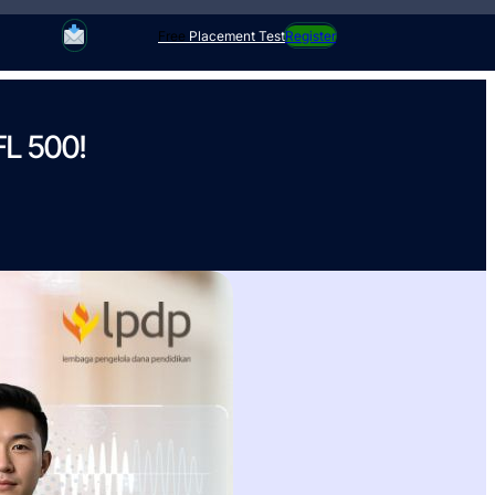
Register
Free
Placement Test
FL 500!