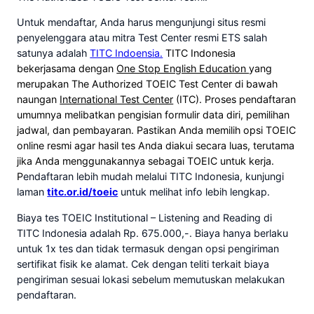
Untuk mendaftar, Anda harus mengunjungi situs resmi
penyelenggara atau mitra Test Center resmi ETS salah
satunya adalah
TITC Indoensia.
TITC Indonesia
bekerjasama dengan
One Stop English Education
yang
merupakan The Authorized TOEIC Test Center di bawah
naungan
International Test Center
(ITC). Proses pendaftaran
umumnya melibatkan pengisian formulir data diri, pemilihan
jadwal, dan pembayaran. Pastikan Anda memilih opsi TOEIC
online resmi agar hasil tes Anda diakui secara luas, terutama
jika Anda menggunakannya sebagai TOEIC untuk kerja.
P
endaftaran lebih mudah melalui TITC Indonesia, kunjungi
laman
titc.or.id/toeic
untuk melihat info lebih lengkap.
Biaya tes TOEIC Institutional – Listening and Reading di
TITC Indonesia adalah Rp. 675.000,-. Biaya hanya berlaku
untuk 1x tes dan tidak termasuk dengan opsi pengiriman
sertifikat fisik ke alamat. Cek dengan teliti terkait biaya
pengiriman sesuai lokasi sebelum memutuskan melakukan
pendaftaran.