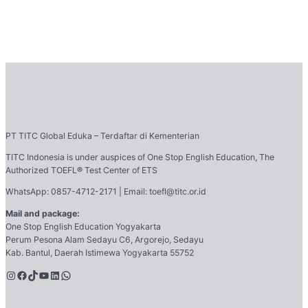
PT TITC Global Eduka – Terdaftar di Kementerian
TITC Indonesia is under auspices of One Stop English Education, The
Authorized TOEFL
®
Test Center of ETS
WhatsApp: 0857-4712-2171 | Email: toefl@titc.or.id
Mail and package:
One Stop English Education Yogyakarta
Perum Pesona Alam Sedayu C6, Argorejo, Sedayu
Kab. Bantul, Daerah Istimewa Yogyakarta 55752
Instagram
Facebook
TikTok
YouTube
LinkedIn
WhatsApp