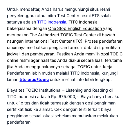
Untuk mendaftar, Anda harus mengunjungi situs resmi
penyelenggara atau mitra Test Center resmi ETS salah
satunya adalah
TITC Indoensia.
TITC Indonesia
bekerjasama dengan
One Stop English Education
yang
merupakan The Authorized TOEIC Test Center di bawah
naungan
International Test Center
(ITC). Proses pendaftaran
umumnya melibatkan pengisian formulir data diri, pemilihan
jadwal, dan pembayaran. Pastikan Anda memilih opsi TOEIC
online resmi agar hasil tes Anda diakui secara luas, terutama
jika Anda menggunakannya sebagai TOEIC untuk kerja.
P
endaftaran lebih mudah melalui TITC Indonesia, kunjungi
laman
titc.or.id/toeic
untuk melihat info lebih lengkap.
Biaya tes TOEIC Institutional – Listening and Reading di
TITC Indonesia adalah Rp. 675.000,-. Biaya hanya berlaku
untuk 1x tes dan tidak termasuk dengan opsi pengiriman
sertifikat fisik ke alamat. Cek dengan teliti terkait biaya
pengiriman sesuai lokasi sebelum memutuskan melakukan
pendaftaran.