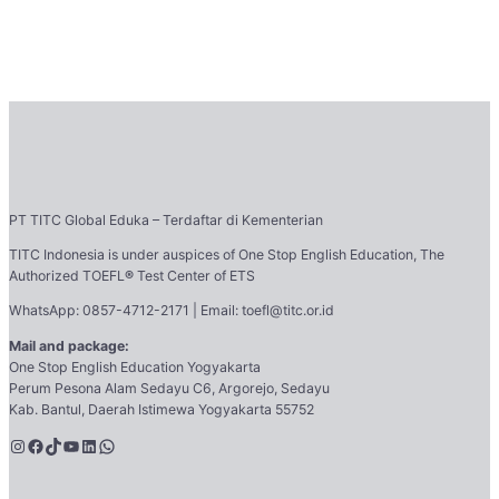
PT TITC Global Eduka – Terdaftar di Kementerian
TITC Indonesia is under auspices of One Stop English Education, The
Authorized TOEFL
®
Test Center of ETS
WhatsApp: 0857-4712-2171 | Email: toefl@titc.or.id
Mail and package:
One Stop English Education Yogyakarta
Perum Pesona Alam Sedayu C6, Argorejo, Sedayu
Kab. Bantul, Daerah Istimewa Yogyakarta 55752
Instagram
Facebook
TikTok
YouTube
LinkedIn
WhatsApp