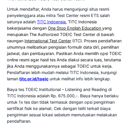
Untuk mendaftar, Anda harus mengunjungi situs resmi
penyelenggara atau mitra Test Center resmi ETS salah
satunya adalah
TITC Indoensia.
TITC Indonesia
bekerjasama dengan
One Stop English Education
yang
merupakan The Authorized TOEIC Test Center di bawah
naungan
International Test Center
(ITC). Proses pendaftaran
umumnya melibatkan pengisian formulir data diri, pemilihan
jadwal, dan pembayaran. Pastikan Anda memilih opsi TOEIC
online resmi agar hasil tes Anda diakui secara luas, terutama
jika Anda menggunakannya sebagai TOEIC untuk kerja.
P
endaftaran lebih mudah melalui TITC Indonesia, kunjungi
laman
titc.or.id/toeic
untuk melihat info lebih lengkap.
Biaya tes TOEIC Institutional – Listening and Reading di
TITC Indonesia adalah Rp. 675.000,-. Biaya hanya berlaku
untuk 1x tes dan tidak termasuk dengan opsi pengiriman
sertifikat fisik ke alamat. Cek dengan teliti terkait biaya
pengiriman sesuai lokasi sebelum memutuskan melakukan
pendaftaran.