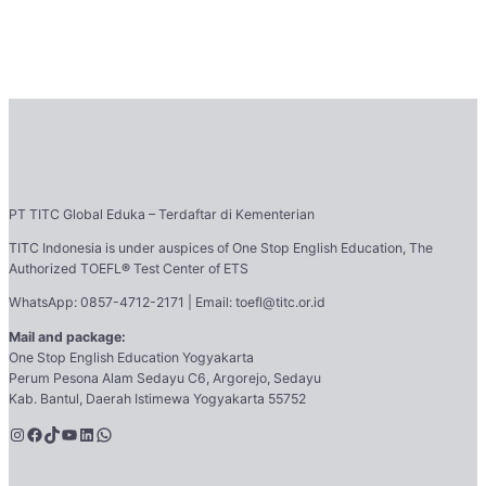
PT TITC Global Eduka – Terdaftar di Kementerian
TITC Indonesia is under auspices of One Stop English Education, The
Authorized TOEFL
®
Test Center of ETS
WhatsApp: 0857-4712-2171 | Email: toefl@titc.or.id
Mail and package:
One Stop English Education Yogyakarta
Perum Pesona Alam Sedayu C6, Argorejo, Sedayu
Kab. Bantul, Daerah Istimewa Yogyakarta 55752
Instagram
Facebook
TikTok
YouTube
LinkedIn
WhatsApp