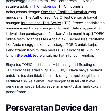
penyelenggara atau mitra Test Center resmi ETS salah
satunya adalah
TITC Indoensia.
TITC Indonesia
bekerjasama dengan
One Stop English Education
yang
merupakan The Authorized TOEIC Test Center di bawah
naungan
International Test Center
(ITC). Proses pendaftaran
umumnya melibatkan pengisian formulir data diri, pemilihan
jadwal, dan pembayaran. Pastikan Anda memilih opsi TOEIC
online resmi agar hasil tes Anda diakui secara luas, terutama
jika Anda menggunakannya sebagai TOEIC untuk kerja.
P
endaftaran lebih mudah melalui TITC Indonesia, kunjungi
laman
titc.or.id/toeic
untuk melihat info lebih lengkap.
Biaya tes TOEIC Institutional – Listening and Reading di
TITC Indonesia adalah Rp. 675.000,-. Biaya hanya berlaku
untuk 1x tes dan tidak termasuk dengan opsi pengiriman
sertifikat fisik ke alamat. Cek dengan teliti terkait biaya
pengiriman sesuai lokasi sebelum memutuskan melakukan
pendaftaran.
Persyaratan Device dan