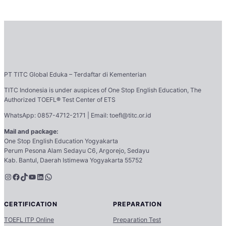
PT TITC Global Eduka – Terdaftar di Kementerian
TITC Indonesia is under auspices of One Stop English Education, The
Authorized TOEFL
®
Test Center of ETS
WhatsApp: 0857-4712-2171 | Email: toefl@titc.or.id
Mail and package:
One Stop English Education Yogyakarta
Perum Pesona Alam Sedayu C6, Argorejo, Sedayu
Kab. Bantul, Daerah Istimewa Yogyakarta 55752
Instagram
Facebook
TikTok
YouTube
LinkedIn
WhatsApp
CERTIFICATION
PREPARATION
TOEFL ITP Online
Preparation Test