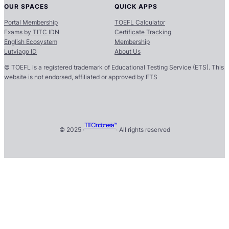
OUR SPACES
QUICK APPS
Portal Membership
TOEFL Calculator
Exams by TITC IDN
Certificate Tracking
English Ecosystem
Membership
Lutviago ID
About Us
© TOEFL is a registered trademark of Educational Testing Service (ETS). This
website is not endorsed, affiliated or approved by ETS
TITC Indonesia™
© 2025 ·
· All rights reserved