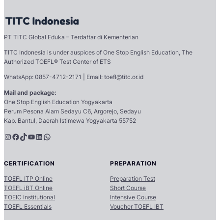
PT TITC Global Eduka – Terdaftar di Kementerian
TITC Indonesia is under auspices of One Stop English Education, The
Authorized TOEFL
®
Test Center of ETS
WhatsApp: 0857-4712-2171 | Email: toefl@titc.or.id
Mail and package:
One Stop English Education Yogyakarta
Perum Pesona Alam Sedayu C6, Argorejo, Sedayu
Kab. Bantul, Daerah Istimewa Yogyakarta 55752
Instagram
Facebook
TikTok
YouTube
LinkedIn
WhatsApp
CERTIFICATION
PREPARATION
TOEFL ITP Online
Preparation Test
TOEFL iBT Online
Short Course
TOEIC Institutional
Intensive Course
TOEFL Essentials
Voucher TOEFL IBT