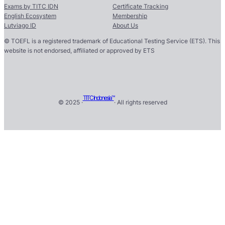
Exams by TITC IDN
Certificate Tracking
English Ecosystem
Membership
Lutviago ID
About Us
© TOEFL is a registered trademark of Educational Testing Service (ETS). This
website is not endorsed, affiliated or approved by ETS
TITC Indonesia™
© 2025 ·
· All rights reserved