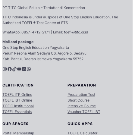
PT TITC Global Eduka – Terdaftar di Kementerian
TITC Indonesia is under auspices of One Stop English Education, The
Authorized TOEFL
®
Test Center of ETS
WhatsApp: 0857-4712-2171 | Email: toefl@titc.or.id
Mail and package:
One Stop English Education Yogyakarta
Perum Pesona Alam Sedayu C6, Argorejo, Sedayu
Kab. Bantul, Daerah Istimewa Yogyakarta 55752
Instagram
Facebook
TikTok
YouTube
LinkedIn
WhatsApp
CERTIFICATION
PREPARATION
TOEFL ITP Online
Preparation Test
TOEFL iBT Online
Short Course
TOEIC Institutional
Intensive Course
TOEFL Essentials
Voucher TOEFL IBT
OUR SPACES
QUICK APPS
Portal Membership
TOEFL Calculator