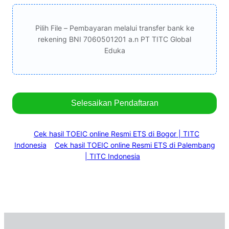
Pilih File – Pembayaran melalui transfer bank ke
rekening BNI 7060501201 a.n PT TITC Global
Eduka
Selesaikan Pendaftaran
Cek hasil TOEIC online Resmi ETS di Bogor | TITC
Indonesia
Cek hasil TOEIC online Resmi ETS di Palembang
| TITC Indonesia