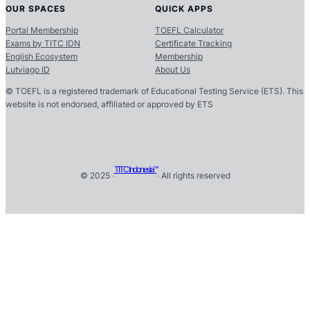
OUR SPACES
QUICK APPS
Portal Membership
TOEFL Calculator
Exams by TITC IDN
Certificate Tracking
English Ecosystem
Membership
Lutviago ID
About Us
© TOEFL is a registered trademark of Educational Testing Service (ETS). This
website is not endorsed, affiliated or approved by ETS
TITC Indonesia™
© 2025 ·
· All rights reserved