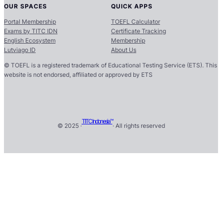
OUR SPACES
QUICK APPS
Portal Membership
TOEFL Calculator
Exams by TITC IDN
Certificate Tracking
English Ecosystem
Membership
Lutviago ID
About Us
© TOEFL is a registered trademark of Educational Testing Service (ETS). This
website is not endorsed, affiliated or approved by ETS
TITC Indonesia™
© 2025 ·
· All rights reserved