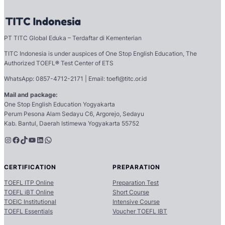
PT TITC Global Eduka – Terdaftar di Kementerian
TITC Indonesia is under auspices of One Stop English Education, The
Authorized TOEFL
®
Test Center of ETS
WhatsApp: 0857-4712-2171 | Email: toefl@titc.or.id
Mail and package:
One Stop English Education Yogyakarta
Perum Pesona Alam Sedayu C6, Argorejo, Sedayu
Kab. Bantul, Daerah Istimewa Yogyakarta 55752
Instagram
Facebook
TikTok
YouTube
LinkedIn
WhatsApp
CERTIFICATION
PREPARATION
TOEFL ITP Online
Preparation Test
TOEFL iBT Online
Short Course
TOEIC Institutional
Intensive Course
TOEFL Essentials
Voucher TOEFL IBT